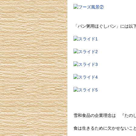
「パン粥用ほぐしパン」には以
雪和食品の企業理念は 『たの
食は生きるために欠かせないこ