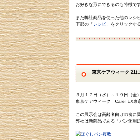
お好きな形にできるのも特徴で
また弊社商品を使った他のレシ
下部の「
レシピ
」をクリックす
東京ケアウィーク’21
３月１７日（水）～１９日（金）
東京ケアウィーク CareTEX
この展示会は高齢者向けの食に
弊社は新商品である「パン粥用