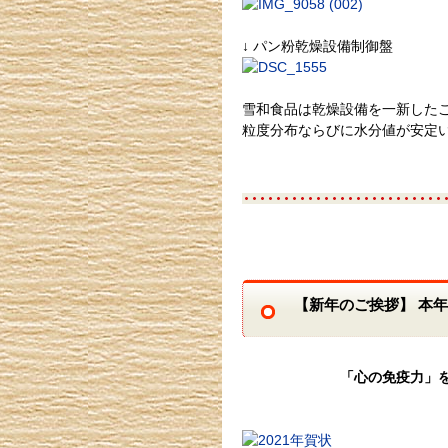
↓ パン粉乾燥設備制御盤
雪和食品は乾燥設備を一新した
粒度分布ならびに水分値が安定
【新年のご挨拶】 本
「心の免疫力」を高め