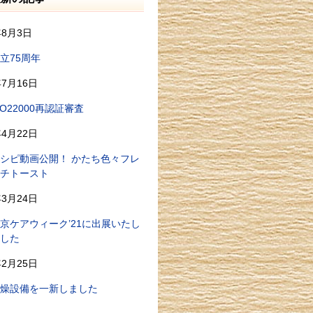
年8月3日
立75周年
年7月16日
SO22000再認証審査
年4月22日
シピ動画公開！ かたち色々フレ
チトースト
年3月24日
京ケアウィーク’21に出展いたし
した
年2月25日
燥設備を一新しました