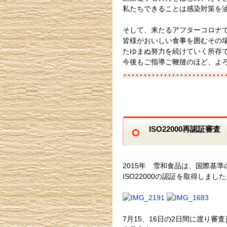
私たちできることは感染対策を
そして、来たるアフターコロナ
皆様がおいしい食事を囲むその
たゆまぬ努力を続けていく所存
今後もご指導ご鞭撻のほど、よ
ISO22000再認証審査
2015年 雪和食品は、国際基
ISO22000の認証を取得しまし
7月15、16日の2日間に渡り審