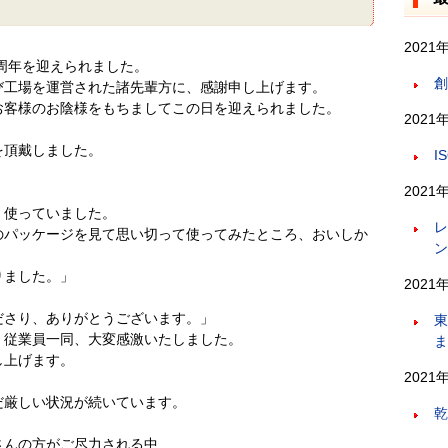
2021
5周年を迎えられました。
創
び工場を運営された諸先輩方に、感謝申し上げます。
お客様のお陰様をもちましてこの日を迎えられました。
2021
を頂戴しました。
I
2021
く使っていました。
レ
のパッケージを見て思い切って使ってみたところ、おいしか
ン
りました。」
2021
ださり、ありがとうございます。」
東
、従業員一同、大変感激いたしました。
ま
し上げます。
2021
だ厳しい状況が続いています。
乾
さんの方がご尽力される中、