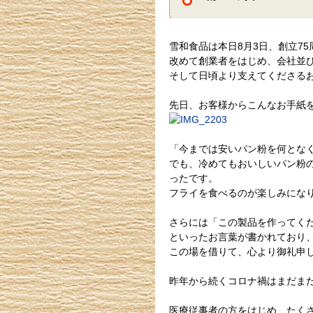
雪和食品は本日8月3日、創立7
改めて創業者をはじめ、会社並
そして日頃より支えてくださる
先日、お客様からこんなお手紙
「今までは安いパン粉を何とな
でも、冷めてもおいしいパン粉
ったです。
フライを食べるのが楽しみにな
さらには「この製品を作ってく
といったお言葉が書かれており
この場を借りて、心より御礼申
昨年から続くコロナ禍はまだま
医療従事者の方をはじめ、たく