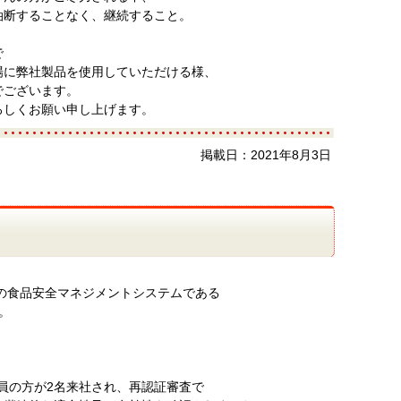
油断することなく、継続すること。
で
場に弊社製品を使用していただける様、
でございます。
ろしくお願い申し上げます。
掲載日：
2021年8月3日
準の食品安全マネジメントシステムである
た。
査員の方が2名来社され、再認証審査で